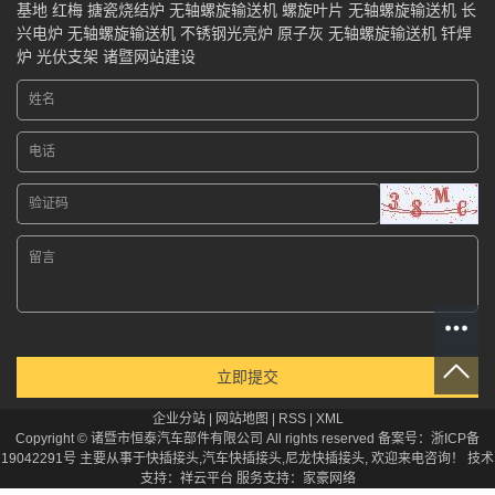
基地
红梅
搪瓷烧结炉
无轴螺旋输送机
螺旋叶片
无轴螺旋输送机
长
兴电炉
无轴螺旋输送机
不锈钢光亮炉
原子灰
无轴螺旋输送机
钎焊
炉
光伏支架
诸暨网站建设
企业分站
|
网站地图
|
RSS
|
XML
Copyright © 诸暨市恒泰汽车部件有限公司 All rights reserved 备案号：
浙ICP备
19042291号
主要从事于
快插接头
,
汽车快插接头
,
尼龙快插接头
, 欢迎来电咨询！
技术
支持：
祥云平台
服务支持：
家豪网络