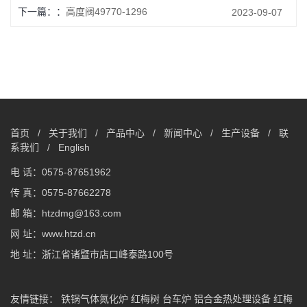
下一篇：
高度阀49770-1296
2023-09-07
首页
/
关于我们
/
产品中心
/
新闻中心
/
生产设备
/
联
系我们
/
English
电 话：0575-87651962
传 真：0575-87662278
邮 箱：htzdmg@163.com
网 址：www.htzd.cn
地 址：浙江省诸暨市店口峰泰路100号
友情链接：
铁锅气体氮化炉
红梅树
台车炉
铝合金热处理设备
红梅