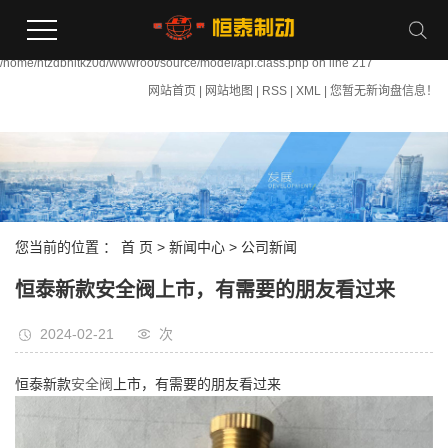
Warning:
file_put_contents(/home/htzdbhltkz0d/wwwroot/source/cache/license_cache.php):
failed to open stream: Permission denied in
/home/htzdbhltkz0d/wwwroot/source/model/api.class.php on line 217
网站首页
|
网站地图
|
RSS
|
XML
|
您暂无新询盘信息！
您当前的位置 ：
首 页
>
新闻中心
>
公司新闻
恒泰新款安全阀上市，有需要的朋友看过来
2024-02-21
次
恒泰新款
安全阀
上市，有需要的朋友看过来