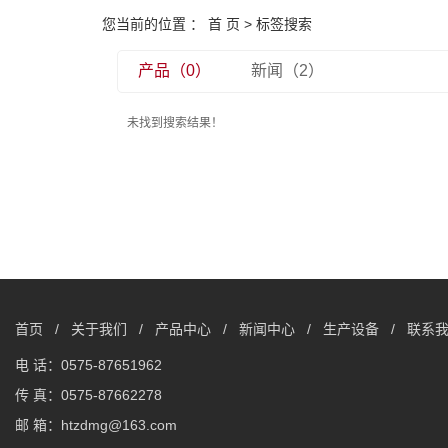
您当前的位置 ：
首 页
> 标签搜索
产品（0）
新闻（2）
未找到搜索结果！
首页
/
关于我们
/
产品中心
/
新闻中心
/
生产设备
/
联系
电 话：0575-87651962
传 真：0575-87662278
邮 箱：htzdmg@163.com