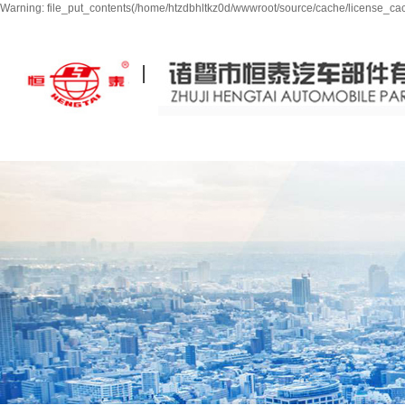
Warning: file_put_contents(/home/htzdbhltkz0d/wwwroot/source/cache/license_cach