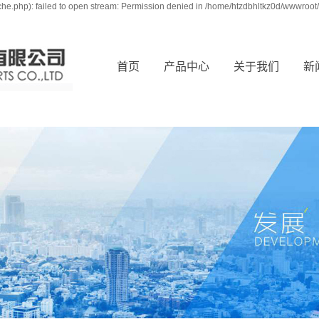
e.php): failed to open stream: Permission denied in /home/htzdbhltkz0d/wwwroot/
首页
产品中心
关于我们
新