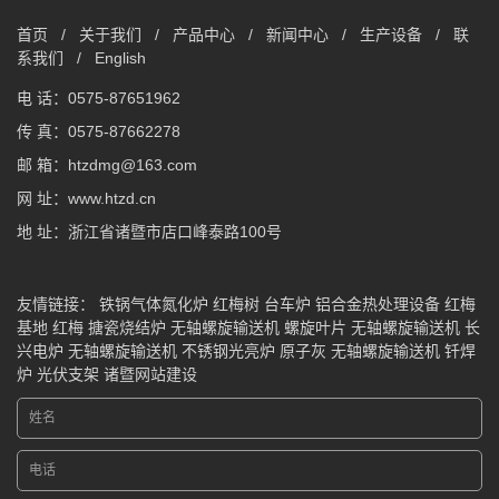
首页
/
关于我们
/
产品中心
/
新闻中心
/
生产设备
/
联
系我们
/
English
电 话：0575-87651962
传 真：0575-87662278
邮 箱：htzdmg@163.com
网 址：www.htzd.cn
地 址：浙江省诸暨市店口峰泰路100号
友情链接：
铁锅气体氮化炉
红梅树
台车炉
铝合金热处理设备
红梅
基地
红梅
搪瓷烧结炉
无轴螺旋输送机
螺旋叶片
无轴螺旋输送机
长
兴电炉
无轴螺旋输送机
不锈钢光亮炉
原子灰
无轴螺旋输送机
钎焊
炉
光伏支架
诸暨网站建设