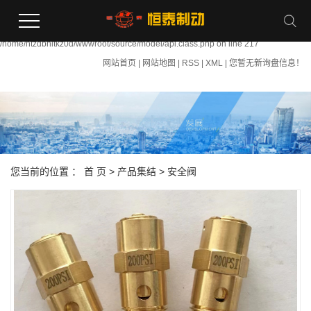
Warning:
file_put_contents(/home/htzdbhltkz0d/wwwroot/source/cache/license_cache.php):
failed to open stream: Permission denied in
/home/htzdbhltkz0d/wwwroot/source/model/api.class.php on line 217
网站首页
|
网站地图
|
RSS
|
XML
|
您暂无新询盘信息！
您当前的位置 ：
首 页
>
产品集结
>
安全阀