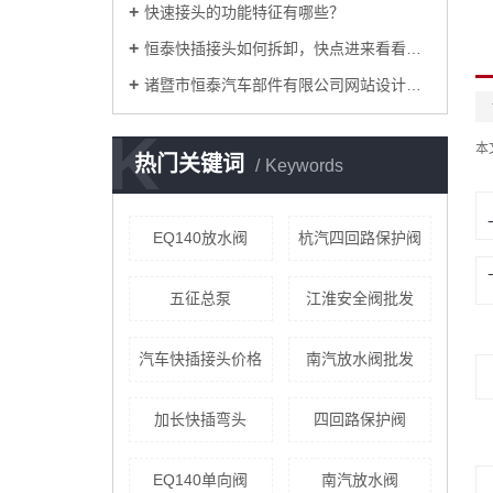
快速接头的功能特征有哪些？
恒泰快插接头如何拆卸，快点进来看看吧！
诸暨市恒泰汽车部件有限公司网站设计改版
K
本
热门关键词
Keywords
EQ140放水阀
杭汽四回路保护阀
五征总泵
江淮安全阀批发
汽车快插接头价格
南汽放水阀批发
加长快插弯头
四回路保护阀
EQ140单向阀
南汽放水阀