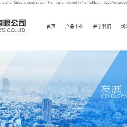
e.php): failed to open stream: Permission denied in /home/htzdbhltkz0d/wwwroot/
首页
产品中心
关于我们
新