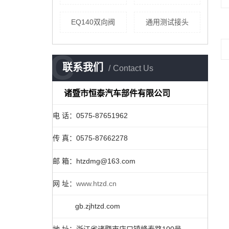
EQ140双向阀
通用测试接头
C
联系我们
Contact Us
诸暨市恒泰汽车部件有限公司
电 话：0575-87651962
传 真：0575-87662278
邮 箱：htzdmg@163.com
网 址：
www.htzd.cn
gb.zjhtzd.com
地 址：浙江省诸暨市店口镇峰泰路100号