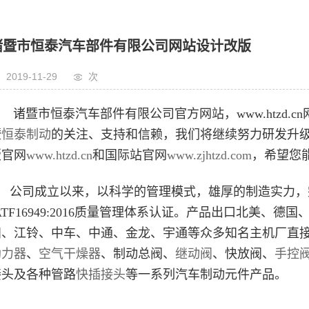
诸暨市恒泰汽车部件有限公司网站设计改版
2019-11-29
次
诸暨市恒泰汽车部件有限公司官方网站，www.htzd.
暨
恒泰制动
的关注、支持和信赖，我们将继续努力研发升
版官网
www.htzd.cn
和国际站官网
www.zjhtzd.com
，希望您能
公司成立以来，以科学的管理模式，雄厚的制造实力，
ATF16949:2016质量管理体系认证。产品出口北美
田、江铃、中车、中通、金龙、宇通等众多知名主机厂直
助力器
、
空气干燥器
、制动总阀、
继动阀
、快放阀、
手控
接头及各种管路
快插接头
等一系列汽车制动元件产品。