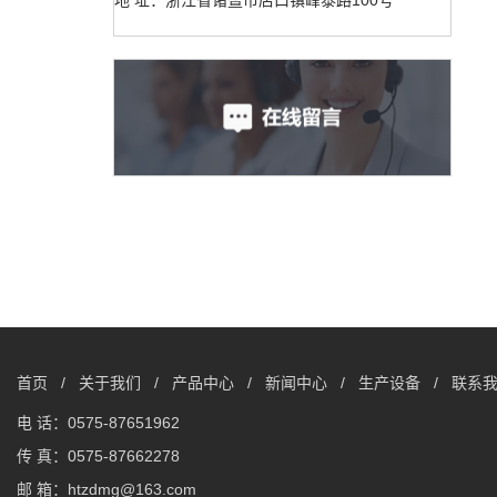
首页
/
关于我们
/
产品中心
/
新闻中心
/
生产设备
/
联系
电 话：0575-87651962
传 真：0575-87662278
邮 箱：htzdmg@163.com