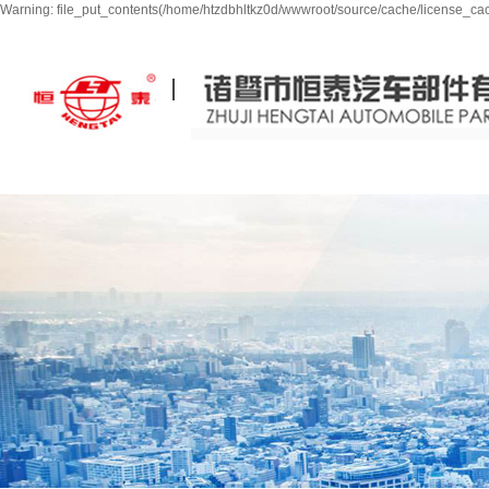
Warning: file_put_contents(/home/htzdbhltkz0d/wwwroot/source/cache/license_cach